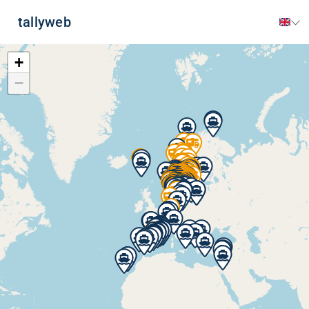
tallyweb
+
−