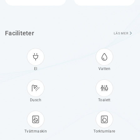
Faciliteter
LÄS MER
El
Vatten
Dusch
Toalett
Tvättmaskin
Torktumlare