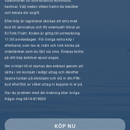
Välkommen till Simrishamns kommuns
hamnar. Välj nedan vilken hamn du besöker
och betala din avgift.
Efter köp är registrerat skickas ett sms med
kod till servicehus och för eventuellt tillval av
El/Tork/Tvätt. Koden är giltig till utcheckning
11:00 avresedagen. För övriga extra köp i
efterhand, som tex el, tvätt och tork klicka på
orderlänken som du fått via sms. Önskas kvitto
på ditt köp behöver epost anges.
Om ni köpt till el startas den enklast genom att
sätta i sin kontakt i ledigt uttag och därefter
öppna luckan på elstolpen och slå in din PIN-
kod efterföljt av vilket uttag ni kopplat in er på.
Har du problem med din bokning eller övriga
frågor ring 0414-819000
KÖP NU